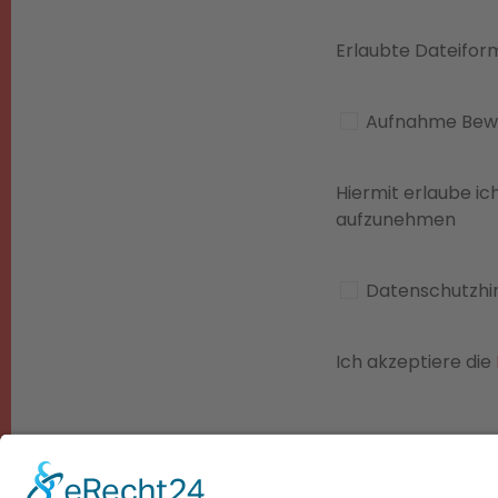
Erlaubte Dateiforma
Aufnahme Bew
Hiermit erlaube i
aufzunehmen
Datenschutzhi
Ich akzeptiere die