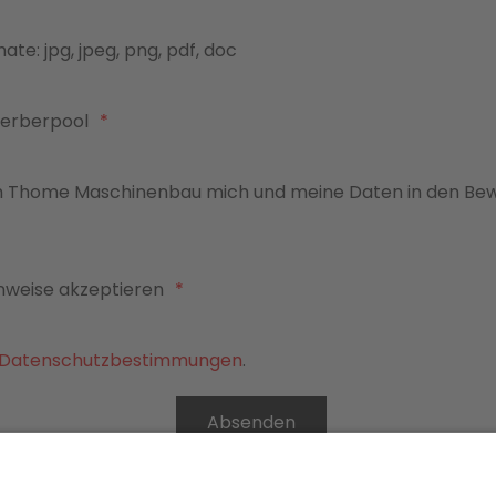
te: jpg, jpeg, png, pdf, doc
erberpool
ch Thome Maschinenbau mich und meine Daten in den Be
nweise akzeptieren
Datenschutzbestimmungen
.